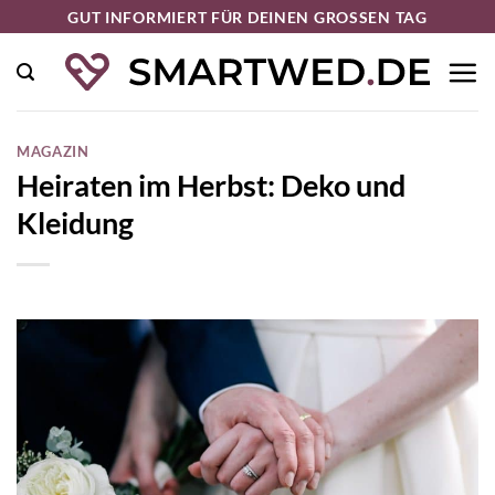
Zum
GUT INFORMIERT FÜR DEINEN GROSSEN TAG
Inhalt
springen
MAGAZIN
Heiraten im Herbst: Deko und
Kleidung