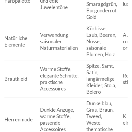
Farbpalette
und edle
Smaragdgrün,
luxu
Juwelentöne
Burgunderrot,
Gold
Kürbisse,
Verwendung
Laub, Beeren,
Auth
Natürliche
saisonaler
Nüsse,
rust
Elemente
Naturmaterialien
saisonale
org
Blumen, Holz
Spitze, Samt,
Warme Stoffe,
Satin,
elegante Schnitte,
Rom
Brautkleid
langärmelige
praktische
stil
Kleider, Stola,
Accessoires
Bolero
Dunkelblau,
Dunkle Anzüge,
Grau, Braun,
warme Stoffe,
Tweed,
Klas
Herrenmode
passende
Weste,
eleg
Accessoires
thematische