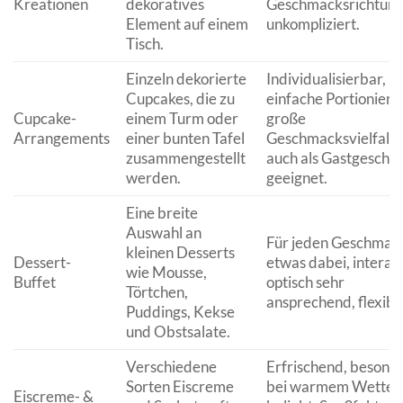
Kreationen
dekoratives
Geschmacksrichtung
Element auf einem
unkompliziert.
Tisch.
Einzeln dekorierte
Individualisierbar,
Cupcakes, die zu
einfache Portionieru
Cupcake-
einem Turm oder
große
Arrangements
einer bunten Tafel
Geschmacksvielfalt,
zusammengestellt
auch als Gastgesche
werden.
geeignet.
Eine breite
Auswahl an
Für jeden Geschmac
kleinen Desserts
Dessert-
etwas dabei, interakt
wie Mousse,
Buffet
optisch sehr
Törtchen,
ansprechend, flexibe
Puddings, Kekse
und Obstsalate.
Verschiedene
Erfrischend, besond
Sorten Eiscreme
bei warmem Wetter
Eiscreme- &