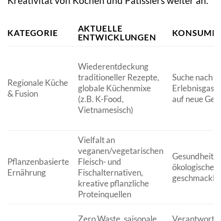
Kreativität von Köchen und Patissiers weiter an.
AKTUELLE
KATEGORIE
KONSUMEN
ENTWICKLUNGEN
Wiederentdeckung
traditioneller Rezepte,
Suche nach Au
Regionale Küche
globale Küchenmixe
Erlebnisgast
& Fusion
(z.B. K-Food,
auf neue Ge
Vietnamesisch)
Vielfalt an
veganen/vegetarischen
Gesundheitlic
Pflanzenbasierte
Fleisch- und
ökologische M
Ernährung
Fischalternativen,
geschmackli
kreative pflanzliche
Proteinquellen
Zero Waste, saisonale
Verantwortun