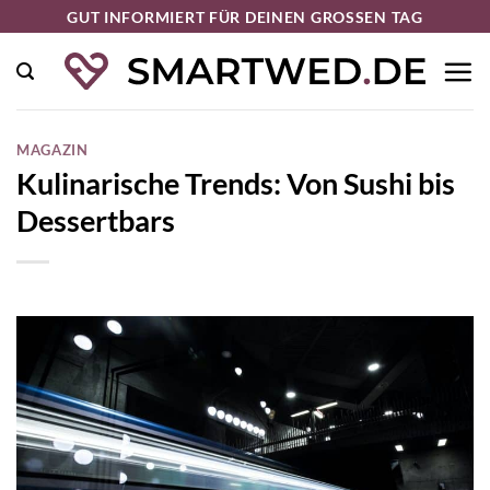
Zum
GUT INFORMIERT FÜR DEINEN GROSSEN TAG
Inhalt
springen
MAGAZIN
Kulinarische Trends: Von Sushi bis
Dessertbars