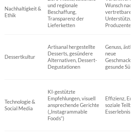
und regionale
Wunsch nach 
Nachhaltigkeit &
Beschaffung,
vertretbare
Ethik
Transparenz der
Unterstützung
Lieferketten
Produzenten
Artisanal hergestellte
Genuss, ästhe
Desserts, gesündere
neue
Dessertkultur
Alternativen, Dessert-
Geschmacksk
Degustationen
gesunde Süßo
KI-gestützte
Empfehlungen, visuell
Effizienz, E
Technologie &
ansprechende Gerichte
soziale Teilba
Social Media
(„Instagrammable
Esserlebniss
Foods“)