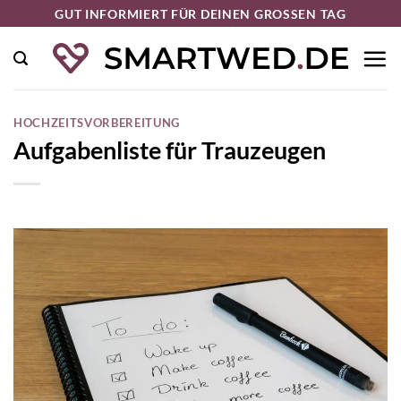
Zum
GUT INFORMIERT FÜR DEINEN GROSSEN TAG
Inhalt
springen
HOCHZEITSVORBEREITUNG
Aufgabenliste für Trauzeugen